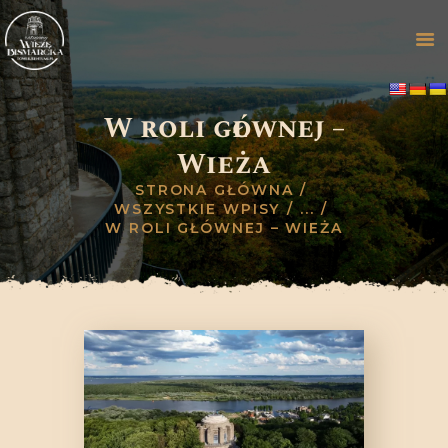
W roli głównej –
STRONA GŁÓWNA
Wieża
ZWIEDZANIE
OFERTA
STRONA GŁÓWNA
WSZYSTKIE WPISY
...
GALERIA
W ROLI GŁÓWNEJ – WIEŻA
HISTORIA
WYDARZENIA
BLOG
KONTAKT