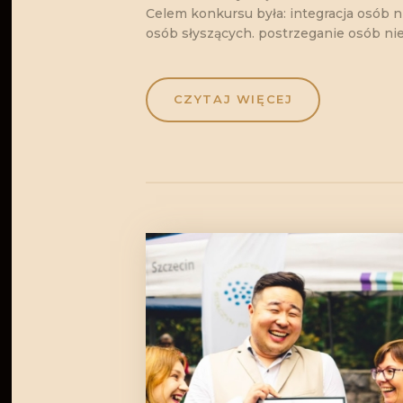
Celem konkursu była: integracja osób n
osób słyszących. postrzeganie osób n
CZYTAJ WIĘCEJ