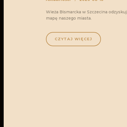
Wieża Bismarcka w Szczecina odzyskuje
mapę naszego miasta.
CZYTAJ WIĘCEJ