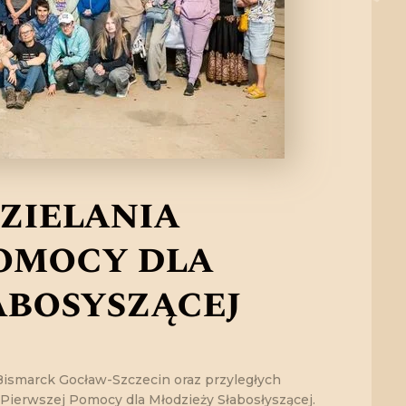
zielania
Pomocy dla
abosłyszącej
Bismarck Gocław-Szczecin oraz przyległych
 Pierwszej Pomocy dla Młodzieży Słabosłyszącej.