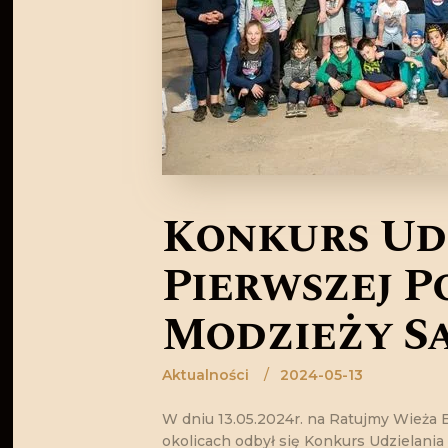
Konkurs Ud
Pierwszej 
Młodzieży Sł
Aktualności
2024-05-13
W dniu 13.05.2024r. na Ratujmy Wieża 
okolicach odbył się Konkurs Udzielania