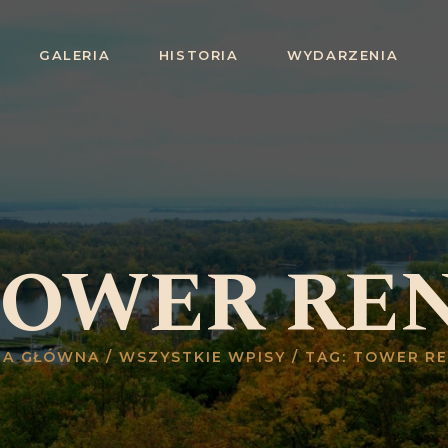
STRONA
GALERIA
HISTORIA
WYDARZENIA
GŁÓWNA
ZWIEDZANIE
OFERTA
GALERIA
HISTORIA
 TOWER RE
WYDARZENIA
BLOG
NA GŁÓWNA
WSZYSTKIE WPISY
TAG: TOWER R
KONTAKT