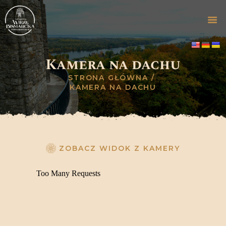
Kamera na dachu
STRONA GŁÓWNA
STRONA GŁÓWNA
ZWIEDZANIE
KAMERA NA DACHU
OFERTA
GALERIA
HISTORIA
WYDARZENIA
ZOBACZ WIDOK Z KAMERY
BLOG
KONTAKT