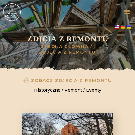
Zdjęcia z remontu
STRONA GŁÓWNA
STRONA GŁÓWNA
ZWIEDZANIE
ZDJĘCIA Z REMONTU
OFERTA
GALERIA
HISTORIA
ZOBACZ ZDJĘCIA Z REMONTU
WYDARZENIA
Historyczne
/
Remont
/
Eventy
BLOG
KONTAKT