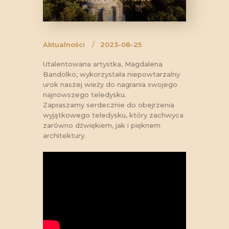
Aktualności
2023-08-25
Utalentowana artystka, Magdalena
Bandolko, wykorzystała niepowtarzalny
urok naszej wieży do nagrania swojego
najnowszego teledysku.
Zapraszamy serdecznie do obejrzenia
wyjątkowego teledysku, który zachwyca
zarówno dźwiękiem, jak i pięknem
architektury.