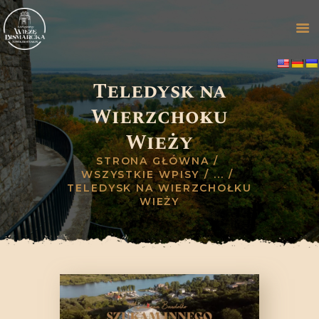
Teledysk na
STRONA GŁÓWNA
Wierzchołku
ZWIEDZANIE
Wieży
OFERTA
GALERIA
STRONA GŁÓWNA
WSZYSTKIE WPISY
...
HISTORIA
TELEDYSK NA WIERZCHOŁKU
WYDARZENIA
WIEŻY
BLOG
KONTAKT