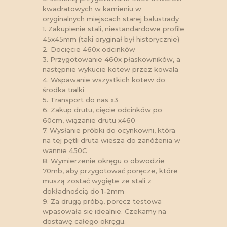
kwadratowych w kamieniu w
oryginalnych miejscach starej balustrady
1. Zakupienie stali, niestandardowe profile
45x45mm (taki oryginał był historycznie)
2. Docięcie 460x odcinków
3. Przygotowanie 460x płaskowników, a
następnie wykucie kotew przez kowala
4. Wspawanie wszystkich kotew do
środka tralki
5. Transport do nas x3
6. Zakup drutu, cięcie odcinków po
60cm, wiązanie drutu x460
7. Wysłanie próbki do ocynkowni, która
na tej pętli druta wiesza do zanóżenia w
wannie 450C
8. Wymierzenie okręgu o obwodzie
70mb, aby przygotować poręcze, które
muszą zostać wygięte ze stali z
dokładnością do 1-2mm
9. Za drugą próbą, poręcz testowa
wpasowała się idealnie. Czekamy na
dostawę całego okręgu.