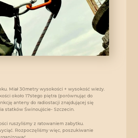
ku. Miał 30metry wysokości + wysokość wieży.
ości około 17stego piętra (porównując do
nkcję anteny do radiostacji znajdującej się
a statków Świnoujście- Szczecin.
ości ruszyliśmy z ratowaniem zabytku.
wyciąć. Rozpoczęliśmy więc, poszukiwanie
rganizować.