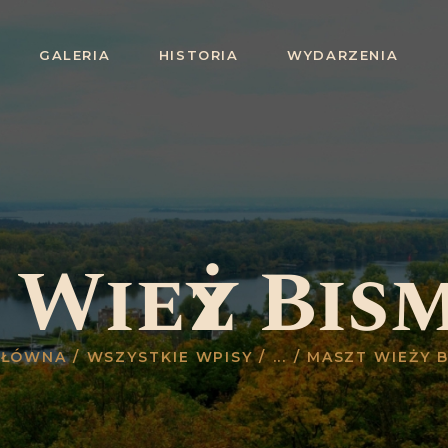
STRONA
GALERIA
HISTORIA
WYDARZENIA
GŁÓWNA
ZWIEDZANIE
OFERTA
GALERIA
HISTORIA
 Wieży Bis
WYDARZENIA
BLOG
GŁÓWNA
WSZYSTKIE WPISY
...
MASZT WIEŻY 
KONTAKT