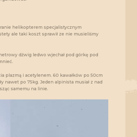
branie helikopterem specjalistycznym
ety ale taki koszt sprawił ze nie musieliśmy
-metrowy dźwig ledwo wjechał pod górkę pod
mnieć.
ęcia plazmą i acetylenem. 60 kawałków po 50cm
ły nawet po 75kg. Jeden alpinista musiał z nad
sząc samemu na linie.