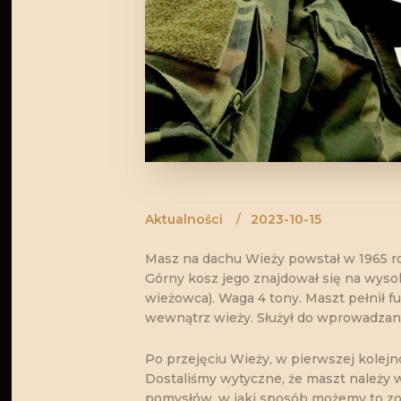
Aktualności
2023-10-15
Masz na dachu Wieży powstał w 1965 ro
Górny kosz jego znajdował się na wysok
wieżowca). Waga 4 tony. Maszt pełnił fu
wewnątrz wieży. Służył do wprowadzani
Po przejęciu Wieży, w pierwszej kolejn
Dostaliśmy wytyczne, że maszt należy 
pomysłów, w jaki sposób możemy to zo