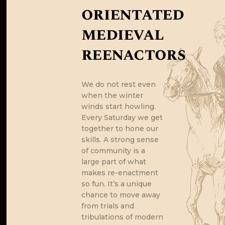
orientated
medieval
reenactors
We do not rest even
when the winter
winds start howling.
Every Saturday we get
together to hone our
skills. A strong sense
of community is a
large part of what
makes re-enactment
so fun. It’s a unique
chance to move away
from trials and
tribulations of modern