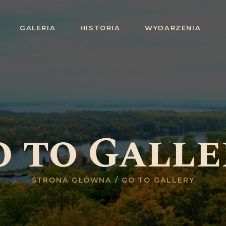
STRONA
GALERIA
HISTORIA
WYDARZENIA
GŁÓWNA
ZWIEDZANIE
OFERTA
GALERIA
HISTORIA
o to Galle
WYDARZENIA
BLOG
STRONA GŁÓWNA
GO TO GALLERY
KONTAKT