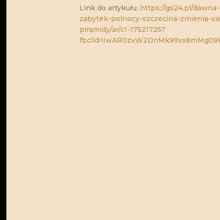
Link do artykułu:
https://gs24.pl/dawn
zabytek-polnocy-szczecina-zmienia-si
piramidy/ar/c1-17521725?
fbclid=IwAR0zvW2DnMk99xs8mMg09