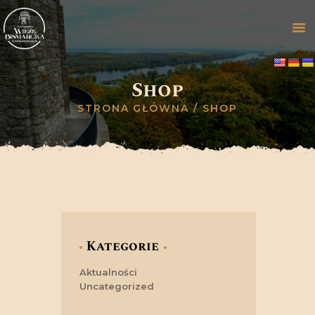
Shop
STRONA GŁÓWNA
STRONA GŁÓWNA
SHOP
ZWIEDZANIE
OFERTA
GALERIA
HISTORIA
WYDARZENIA
BLOG
KONTAKT
Kategorie
Aktualności
Uncategorized