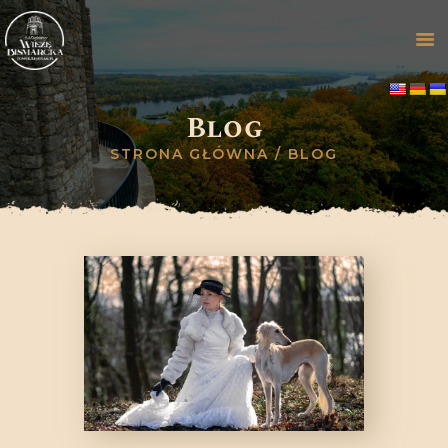
Blog
STRONA GŁÓWNA
STRONA GŁÓWNA
BLOG
ZWIEDZANIE
OFERTA
GALERIA
HISTORIA
WYDARZENIA
BLOG
KONTAKT