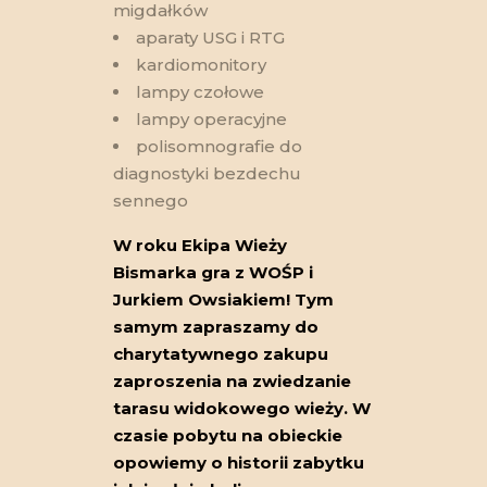
migdałków
aparaty USG i RTG
kardiomonitory
lampy czołowe
lampy operacyjne
polisomnografie do
diagnostyki bezdechu
sennego
W roku Ekipa Wieży
Bismarka gra z WOŚP i
Jurkiem Owsiakiem! Tym
samym zapraszamy do
charytatywnego zakupu
zaproszenia na zwiedzanie
tarasu widokowego wieży. W
czasie pobytu na obieckie
opowiemy o historii zabytku