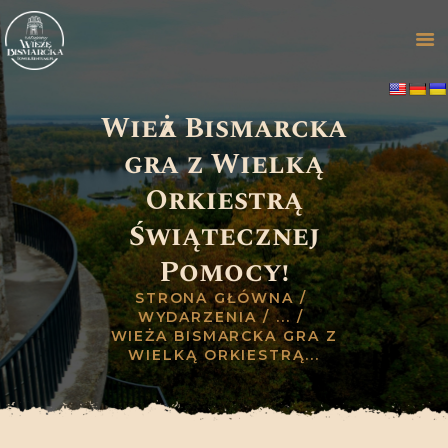
Wieża Bismarcka
STRONA GŁÓWNA
gra z Wielką
ZWIEDZANIE
Orkiestrą
OFERTA
GALERIA
Świątecznej
HISTORIA
Pomocy!
WYDARZENIA
STRONA GŁÓWNA
BLOG
WYDARZENIA
...
KONTAKT
WIEŻA BISMARCKA GRA Z
WIELKĄ ORKIESTRĄ...